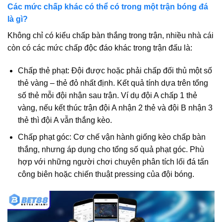
Các mức chấp khác có thể có trong một trận bóng đá
là gì?
Không chỉ có kiểu chấp bàn thắng trong trận, nhiều nhà cái
còn có các mức chấp độc đáo khác trong trận đấu là:
Chấp thẻ phạt: Đội được hoặc phải chấp đối thủ một số
thẻ vàng – thẻ đỏ nhất định. Kết quả tính dựa trên tổng
số thẻ mỗi đội nhận sau trận. Ví dụ đội A chấp 1 thẻ
vàng, nếu kết thúc trận đội A nhận 2 thẻ và đội B nhận 3
thẻ thì đội A vẫn thắng kèo.
Chấp phạt góc: Cơ chế vận hành giống kèo chấp bàn
thắng, nhưng áp dụng cho tổng số quả phạt góc. Phù
hợp với những người chơi chuyên phân tích lối đá tấn
công biên hoặc chiến thuật pressing của đội bóng.