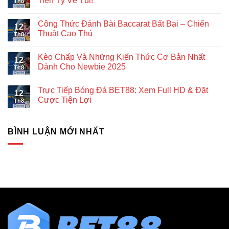
Tiền Tỷ Về Túi!
Th8
Công Thức Đánh Bài Baccarat Bất Bại – Chiến
12
Thuật Cao Thủ
Th8
Kèo Chấp Và Những Kiến Thức Cơ Bản Nhất
12
Dành Cho Newbie 2025
Th8
Trực Tiếp Bóng Đá BET88: Xem Full HD & Đặt
12
Cược Tiện Lợi
Th8
BÌNH LUẬN MỚI NHẤT