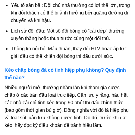
Yếu tố sân bãi: Đội chủ nhà thường có lợi thế lớn, trong
khi đội khách có thể bị ảnh hưởng bởi quãng đường di
chuyển và khí hậu.
Lịch sử đối đầu: Một số đội bóng có “cái dớp” thường
xuyên thắng hoặc thua trước cùng một đối thủ.
Thông tin nội bộ: Mâu thuẫn, thay đổi HLV hoặc áp lực
giải đấu có thể khiến đội bóng thi đấu dưới sức.
Kèo chấp bóng đá có tính hiệp phụ không? Quy định
thế nào?
Nhiều người mới thường nhầm lẫn khi tham gia cược
chấp ở các trận đấu loại trực tiếp. Cần lưu ý rằng, hầu hết
các nhà cái chỉ tính kèo trong 90 phút thi đấu chính thức
(bao gồm thời gian bù giờ). Đồng nghĩa với đó là hiệp phụ
và loạt sút luân lưu không được tính. Do đó, trước khi đặt
kèo, hãy đọc kỹ điều khoản để tránh hiểu lầm.