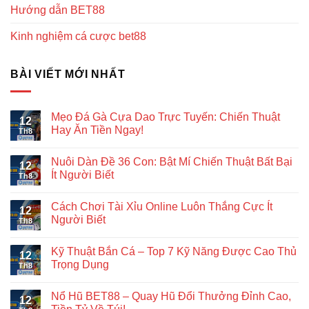
Hướng dẫn BET88
Kinh nghiệm cá cược bet88
BÀI VIẾT MỚI NHẤT
Mẹo Đá Gà Cựa Dao Trực Tuyến: Chiến Thuật
12
Hay Ăn Tiền Ngay!
Th8
Nuôi Dàn Đề 36 Con: Bật Mí Chiến Thuật Bất Bại
12
Ít Người Biết
Th8
Cách Chơi Tài Xỉu Online Luôn Thắng Cực Ít
12
Người Biết
Th8
Kỹ Thuật Bắn Cá – Top 7 Kỹ Năng Được Cao Thủ
12
Trọng Dụng
Th8
Nổ Hũ BET88 – Quay Hũ Đổi Thưởng Đỉnh Cao,
12