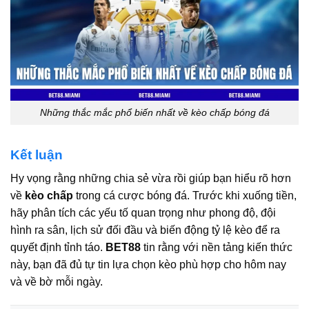
Những thắc mắc phổ biến nhất về kèo chấp bóng đá
Kết luận
Hy vọng rằng những chia sẻ vừa rồi giúp bạn hiểu rõ hơn
về
kèo chấp
trong cá cược bóng đá. Trước khi xuống tiền,
hãy phân tích các yếu tố quan trọng như phong độ, đội
hình ra sân, lịch sử đối đầu và biến động tỷ lệ kèo để ra
quyết định tỉnh táo.
BET88
tin rằng với nền tảng kiến thức
này, bạn đã đủ tự tin lựa chọn kèo phù hợp cho hôm nay
và về bờ mỗi ngày.