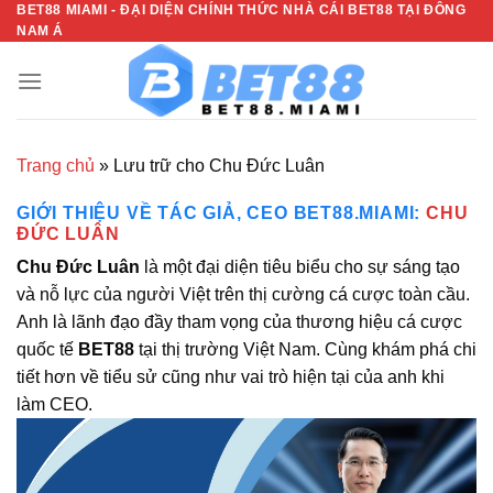
BET88 MIAMI - ĐẠI DIỆN CHÍNH THỨC NHÀ CÁI BET88 TẠI ĐÔNG
Bỏ
NAM Á
qua
nội
dung
Trang chủ
»
Lưu trữ cho Chu Đức Luân
GIỚI THIỆU VỀ TÁC GIẢ, CEO BET88.MIAMI:
CHU
ĐỨC LUÂN
Chu Đức Luân
là một đại diện tiêu biểu cho sự sáng tạo
và nỗ lực của người Việt trên thị cường cá cược toàn cầu.
Anh là lãnh đạo đầy tham vọng của thương hiệu cá cược
quốc tế
BET88
tại thị trường Việt Nam. Cùng khám phá chi
tiết hơn về tiểu sử cũng như vai trò hiện tại của anh khi
làm CEO.