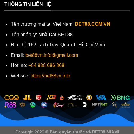
THÔNG TIN LIÊN HỆ
Tên thương mại tại Việt Nam:
BET88.COM.VN
Tên pháp lý:
Nhà Cái BET88
Địa chỉ:
162 Lạch Tray, Quận 1, Hồ Chí Minh
Email:
bet88vn.info@gmail.com
Hotline:
+84
988 686 868
Website:
https://bet88vn.info
Copyright 2026 ©
Bản quyền thuộc về BET88 MIAMI