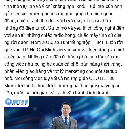
tinh thần tự lập và ý chí không ngại khó.
Tuổi thơ của anh
gắn liền với những buổi sáng phụ giúp cha mẹ ngoài
đồng, chiều tranh thủ đọc sách và mày mò sửa chữa
những đồ điện tử cũ. Sự tò mò và yêu thích công nghệ đến
với anh từ những chiếc radio hỏng, chiếc máy tính cũ của
người quen.
Năm 2010, sau khi tốt nghiệp THPT, Luân rời
quê vào TP. Hồ Chí Minh với vỏn vẹn vài triệu đồng và một
chiếc balo. Những năm đầu ở thành phố, anh làm đủ mọi
công việc như bưng bê quán cà phê, bán hàng thời trang,
nhân viên giao hàng và trợ lý marketing cho một startup
nhỏ. Mỗi công việc tuy vất vả nhưng giúp CEO BET88
Miami tương lai học được những bài học quý giá về giao
tiếp, quản lý thời gian và cách vận hành kinh doanh.