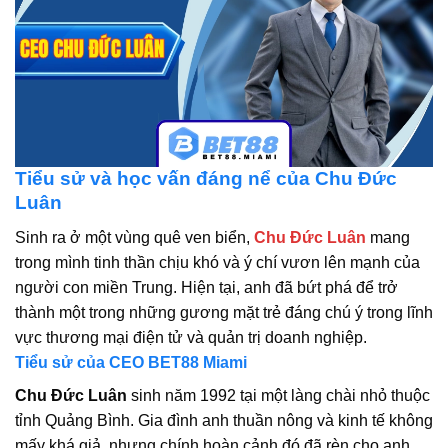
Tiểu sử và học vấn đáng nể của Chu Đức
Luân
Sinh ra ở một vùng quê ven biển,
Chu Đức Luân
mang
trong mình tinh thần chịu khó và ý chí vươn lên mạnh của
người con miền Trung. Hiện tại, anh đã bứt phá để trở
thành một trong những gương mặt trẻ đáng chú ý trong lĩnh
vực thương mại điện tử và quản trị doanh nghiệp.
Tiểu sử của CEO BET88 Miami
Chu Đức Luân
sinh năm 1992 tại một làng chài nhỏ thuộc
tỉnh Quảng Bình. Gia đình anh thuần nông và kinh tế không
mấy khá giả, nhưng chính hoàn cảnh đó đã rèn cho anh