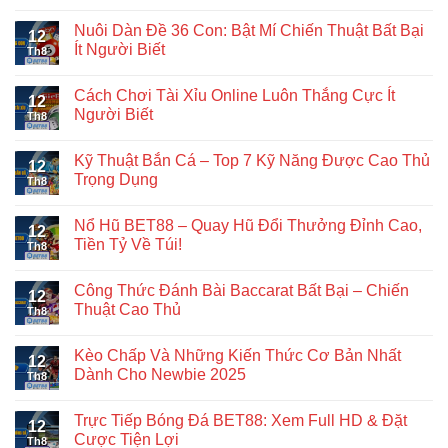
Nuôi Dàn Đề 36 Con: Bật Mí Chiến Thuật Bất Bại
12
Ít Người Biết
Th8
Cách Chơi Tài Xỉu Online Luôn Thắng Cực Ít
12
Người Biết
Th8
Kỹ Thuật Bắn Cá – Top 7 Kỹ Năng Được Cao Thủ
12
Trọng Dụng
Th8
Nổ Hũ BET88 – Quay Hũ Đổi Thưởng Đỉnh Cao,
12
Tiền Tỷ Về Túi!
Th8
Công Thức Đánh Bài Baccarat Bất Bại – Chiến
12
Thuật Cao Thủ
Th8
Kèo Chấp Và Những Kiến Thức Cơ Bản Nhất
12
Dành Cho Newbie 2025
Th8
Trực Tiếp Bóng Đá BET88: Xem Full HD & Đặt
12
Cược Tiện Lợi
Th8