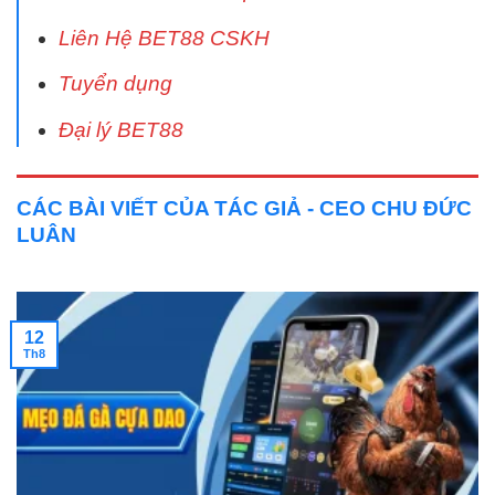
Liên Hệ BET88 CSKH
Tuyển dụng
Đại lý BET88
CÁC BÀI VIẾT CỦA TÁC GIẢ - CEO CHU ĐỨC
LUÂN
12
Th8