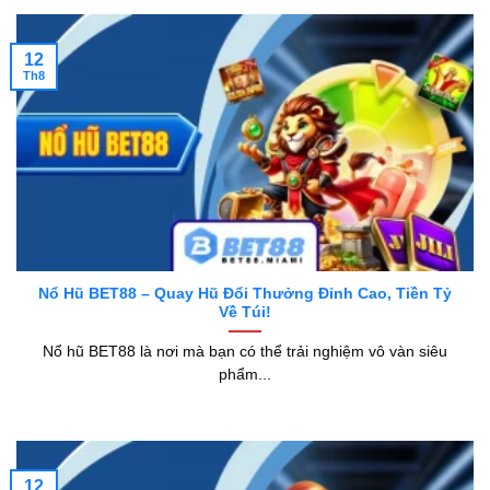
12
Th8
Nổ Hũ BET88 – Quay Hũ Đổi Thưởng Đỉnh Cao, Tiền Tỷ
Về Túi!
Nổ hũ BET88 là nơi mà bạn có thể trải nghiệm vô vàn siêu
phẩm...
12